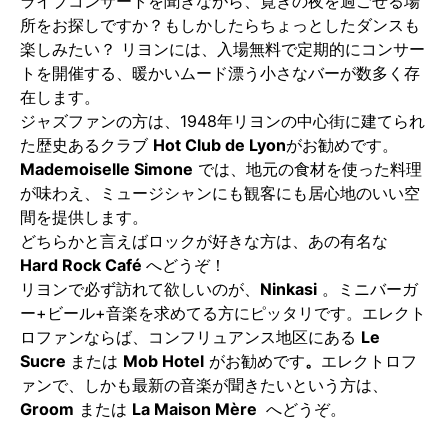
ライブコンサートを聞きながら、寛ぎの夜を過ごせる場
所をお探しですか？もしかしたらちょっとしたダンスも
楽しみたい？ リヨンには、入場無料で定期的にコンサー
トを開催する、暖かいムード漂う小さなバーが数多く存
在します。
ジャズファンの方は、1948年リヨンの中心街に建てられ
た歴史あるクラブ
Hot Club de Lyon
がお勧めです。
Mademoiselle Simone
では、地元の食材を使った料理
が味わえ、ミュージシャンにも観客にも居心地のいい空
間を提供します。
どちらかと言えばロックが好きな方は、あの有名な
Hard Rock Café
へどうぞ！
リヨンで必ず訪れて欲しいのが、
Ninkasi
。ミニバーガ
ー+ビール+音楽を求めてる方にピッタリです。エレクト
ロファンならば、コンフリュアンス地区にある
Le
Sucre
または
Mob Hotel
がお勧めです
。
エレクトロフ
ァンで、しかも最新の音楽が聞きたいという方は、
Groom
または
La Maison Mère
へどうぞ。