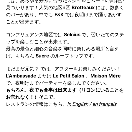
では、あらゆる好みに合ったスタイルとムードの音楽が
見つかります！人気の地区6区
Brotteaux
には、数多く
のバーがあり、中でも
F&K
では夜明けまで踊りあかす
ことが出来ます。
コンフリュアンス地区では
Selcius
で、習いたてのステ
ップを楽しむことが出来ます。
最高の景色と細心の音楽を同時に楽しめる場所と言え
ば、もちろん
Sucre
のルーフトップです。
まだまだ元気？ では、アフターをお楽しみください！
L’Ambassade
または
Le Petit Salon
、
Maison Mère
で、夜明けまでパーティーを楽しんでください。
もちろん、夜でも食事は出来ます（リヨンにいることを
お忘れなく！）そこで、
レストランの情報はこちら。
in English
/
en français