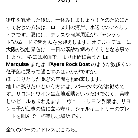
街中を観光した後は、一休みしましょう！そのためにと
っておきの方法は、ローヌ川の河岸、水辺でのアペリテ
ィフです。夏には、テラスや河岸周辺が“ギャンゲッ
ト”のムードで皆さんをお迎えします。オテル・デューに
太陽が沈む景色は、一日の素敵な締めくくりとなる事で
しょう。 冬には水面で、より正確に言うと
La
Marquise
または
l’Ayers Rock Boat
のような数多くの
低平船に乗って過ごすのはいかがですか。
ほっこりとした寛ぎの空間をお約束します。
地上に残りたいという方には、バーやパブがお勧めで
す。リヨンはワイン生産地近隣というだけでなく、美味
しいビールも味わえます！ ヴュー・リヨン界隈は、リヨ
ンっ子が仕事の後に立ち寄り、シャルキュトリーのプレ
ートを囲んで一杯楽しむ場所です.
全てのバーのアドレスはこちら。